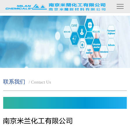
网
关
站
于
我
们
首
产
品
页
内
容
新
闻
资
讯
联系我们
/ Contact Us
联
系
我
们